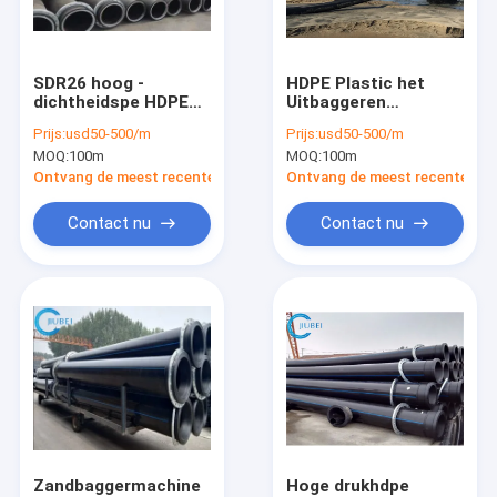
VR-show
Over ons
SDR26 hoog -
HDPE Plastic het
dichtheidspe HDPE
Uitbaggeren
Fabriekstocht
van de het
Pijpvlotters voor
Prijs:
usd50-500/m
Prijs:
usd50-500/m
Watermodder van
ZandMijnbouw
MOQ:
100m
MOQ:
100m
Floater van de
Kwaliteitscontrole
Baggermachinepijp
Ontvang de meest recente Prijs
Ontvang de meest recente Prij
het Zandgas het
Uitbaggeren
Neem contact met ons op
Contact nu
Contact nu
Mijnbouw
Nieuws
Gevallen
Vraag een offerte
HDPE pijpvlotter
Zandbaggermachine
Hoge drukhdpe