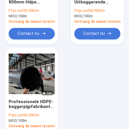
800mm Hdpe
Uitbaggerende
Baggeren pijp drijvers
Waterpijp met de Lijn
Pijpfabrikant
Prijs:
usd50-500/m
Prijs:
usd50-500/m
Marine Shipyard van
Thermoplastic
MOQ:
Pijp drijft boeien
100m
MOQ:
100m
de Flensadapter
Flanged Dredger
Ontvang de meest recente Prijs
Ontvang de meest recente Prij
UHMWPE-pijp
Contact nu
Contact nu
Baggeren van HDPE-buis
Zelfdrijvende baggerslang
PE Pontoon
Rubberlossingsslang
Rubberzuigingsslang
Professionele HDPE-
Gepantserde slang
baggerpijpfabrikant
voor maritieme,
Prijs:
usd50-500/m
mijnbouw- en
Slijtvaste buis
MOQ:
100m
industriële
slibtoepassingen
Ontvang de meest recente Prijs