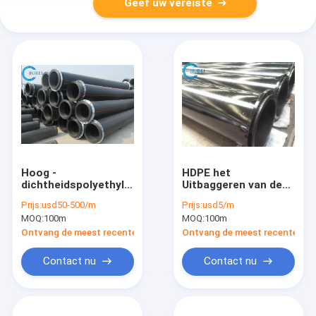
Geef uw vereiste
Hoog -
HDPE het
dichtheidspolyethyleen
Uitbaggeren van de
het Uitbaggeren
de Mijnmodder van
Prijs:
usd50-500/m
Prijs:
usd5/m
HDPE van het het
de
MOQ:
100m
MOQ:
100m
Waterzand van de
Pijpleidingswaterpijp
Pijplossing de
de
Ontvang de meest recente Prijs
Ontvang de meest recente Prij
Pompproject
Baggermachinepijp
20400Mm
Contact nu
Contact nu