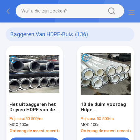
Baggeren Van HDPE-Buis
(136)
Het uitbaggeren het
10 de duim voorzag
Drijven HDPE van de
Hdpe
Pijpleidingsbaggermachine
Baggermachinepijp
Prijs:
usd50-500/m
Prijs:
usd50-500/m
de Lossing van het
met de
MOQ:
100m
MOQ:
100m
Pijppe100 Zand
Baggermachine van
de Snijderszuiging
Ontvang de meest recente Prijs
Ontvang de meest recente Prij
van een flens