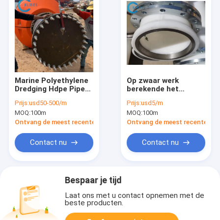
Marine Polyethylene
Op zwaar werk
Dredging Hdpe Pipe
berekende het
voor van het de
Uitbaggeren HDPE
Prijs:
usd50-500/m
Prijs:
usd5/m
Pijpzand van de
Pijp voor
MOQ:
100m
MOQ:
100m
Vlotterbaggermachine
Ondergedompelde
de Dunne modder
Anti de
Ontvang de meest recente Prijs
Ontvang de meest recente Prij
16Inch
Vorstcorrosie van de
LijnWatervoorziening
Contact nu
Contact nu
Bespaar je tijd
Laat ons met u contact opnemen met de
beste producten.