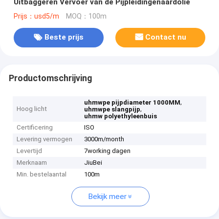
Uitbaggeren Vervoer van de Pijpleidingenaardolie
Prijs：usd5/m
MOQ：100m
Beste prijs
Contact nu
Productomschrijving
,
uhmwpe pijpdiameter 1000MM
Hoog licht
,
uhmwpe slangpijp
uhmw polyethyleenbuis
Certificering
ISO
Levering vermogen
3000m/month
Levertijd
7working dagen
Merknaam
JiuBei
Min. bestelaantal
100m
Bekijk meer