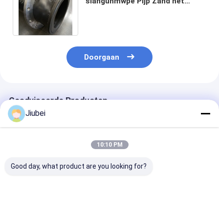
slanguhmwpe Pijp Zand het
Uitbaggeren Vervoer van de
Pijpleidingenaardolie
Doorgaan
Geadviseerde Producten
Jiubei
10:10 PM
Good day, what product are you looking for?
UHMWPE-pijp
UHMWPE-buis -
Hoge slijtage
Polyethyleenpijp met
hoog slijtvast,
UHMWPE Slur
een ultrahoog
chemisch bestand
Leidingen Slijt
moleculair gewicht
ultra hoog
Ultra-Glad