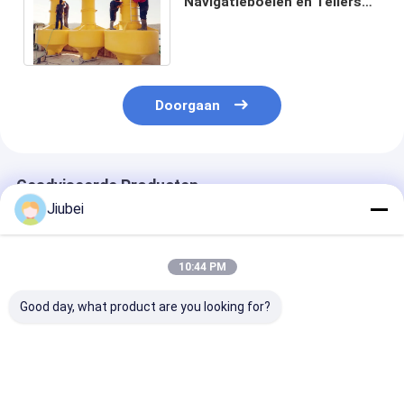
Navigatieboeien en Tellers
voor Verkoopdia1200mm
Lichte Tribune
Doorgaan
Geadviseerde Producten
Jiubei
10:44 PM
Good day, what product are you looking for?
UHMWPE/HDPE
Polyethyleenboei
Corrosiebeste
Polymer Drijvende
met een lage
kunststof
Boei Duurzaam en
onderhoudsbehoefte
drijflichaam e
Slagvast voor
met een hoge
geschikt voor