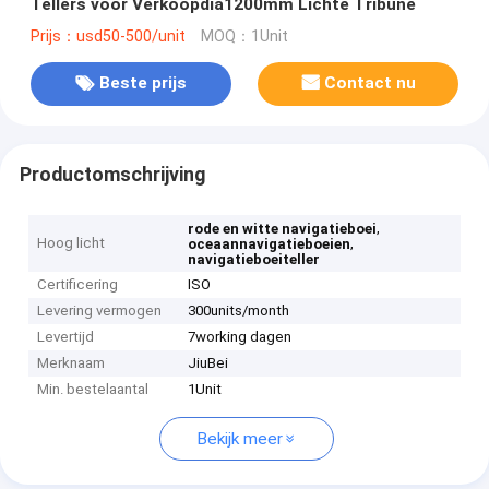
Tellers voor Verkoopdia1200mm Lichte Tribune
Prijs：usd50-500/unit
MOQ：1Unit
Beste prijs
Contact nu
Productomschrijving
,
rode en witte navigatieboei
Hoog licht
,
oceaannavigatieboeien
navigatieboeiteller
Certificering
ISO
Levering vermogen
300units/month
Levertijd
7working dagen
Merknaam
JiuBei
Min. bestelaantal
1Unit
Bekijk meer