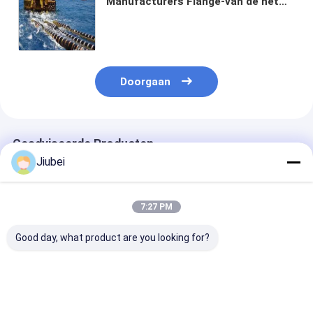
Manufacturers Flange-van de het
Zandmodder van de
Uitsteekselbaggermachine de
Olielossing
Doorgaan
Geadviseerde Producten
Jiubei
7:27 PM
Good day, what product are you looking for?
Premium zelf
Hoogwaardige
Zelfdrijvende
zwevende
zelfdrijvende
baggerslang Z
baggerslang -
droogschroeven voor
slijtvaste drij
slijtagebestendige
maritieme offshore-
pijpleiding