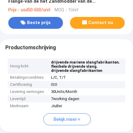
Flange-van de het Zandmodder van de
Uitsteekselbaggermachine de Olielossing
Prijs：usd50-500/unit
MOQ：1Unit
Beste prijs
Contact nu
Productomschrijving
,
drijvende mariene slangfabrikanten
Hoog licht
,
flexibele drijvende slang
drijvende slangfabrikanten
Betalingscondities
L/C, T/T
Certificering
ISO
Levering vermogen
30Units/Month
Levertijd
7working dagen
Merknaam
JiuBei
Bekijk meer