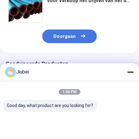
voor Verkoop het Drijven van het de
Oliewater van de Zandmodder
Flexibele de Mijnbouwlossing
uitbaggeren
Doorgaan
Geadviseerde Producten
Jiubei
1:56 PM
Good day, what product are you looking for?
Flexibel rubberen
100ft zwart
450 PSI borst
zuigslang met
rubberen zuigbuis
rubberen zuig
hoogwaardige
voor baggeren -40°F
met golvend z
synthetische
tot 158°F
rubberen dekse