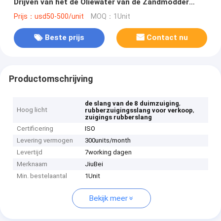
Drijven van het de Oliewater van de Zandmodder
Flexibele de Mijnbouwlossing uitbaggeren
Prijs：usd50-500/unit
MOQ：1Unit
Beste prijs
Contact nu
Productomschrijving
,
de slang van de 8 duimzuiging
Hoog licht
,
rubberzuigingsslang voor verkoop
zuigings rubberslang
Certificering
ISO
Levering vermogen
300units/month
Levertijd
7working dagen
Merknaam
JiuBei
Min. bestelaantal
1Unit
Bekijk meer