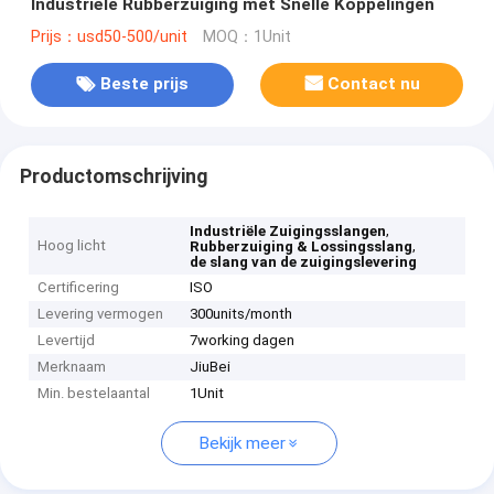
Industriële Rubberzuiging met Snelle Koppelingen
Prijs：usd50-500/unit
MOQ：1Unit
Beste prijs
Contact nu
Productomschrijving
,
Industriële Zuigingsslangen
Hoog licht
,
Rubberzuiging & Lossingsslang
de slang van de zuigingslevering
Certificering
ISO
Levering vermogen
300units/month
Levertijd
7working dagen
Merknaam
JiuBei
Min. bestelaantal
1Unit
Bekijk meer