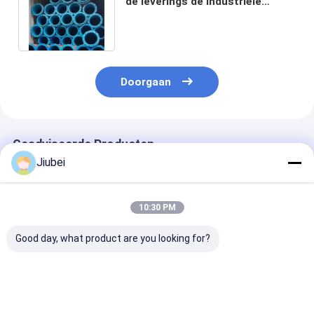
de leverings de Industriële
Rubberzuiging met Snelle
Koppelingen
Doorgaan
Geadviseerde Producten
Jiubei
10:30 PM
Good day, what product are you looking for?
Flexibel rubberen
100ft zwart
450 PSI borst
zuigslang met
rubberen zuigbuis
rubberen zuig
hoogwaardige
voor baggeren -40°F
met golvend z
synthetische
tot 158°F
rubberen dekse