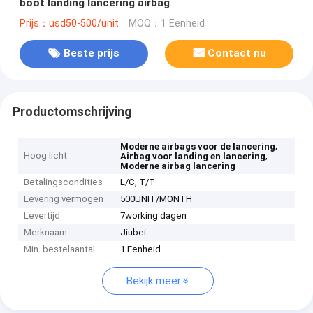
boot landing lancering airbag
Prijs：usd50-500/unit
MOQ：1 Eenheid
Beste prijs
Contact nu
Productomschrijving
,
Moderne airbags voor de lancering
Hoog licht
,
Airbag voor landing en lancering
Moderne airbag lancering
Betalingscondities
L/C, T/T
Levering vermogen
500UNIT/MONTH
Levertijd
7working dagen
Merknaam
Jiubei
Min. bestelaantal
1 Eenheid
Bekijk meer