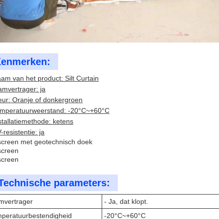
enmerken:
am van het product: Silt Curtain
amvertrager: ja
eur: Oranje of donkergroen
mperatuurweerstand: -20°C~+60°C
stallatiemethode: ketens
-resistentie: ja
 screen met geotechnisch doek
 screen
 screen
Technische parameters:
mvertrager
- Ja, dat klopt.
peratuurbestendigheid
-20°C~+60°C