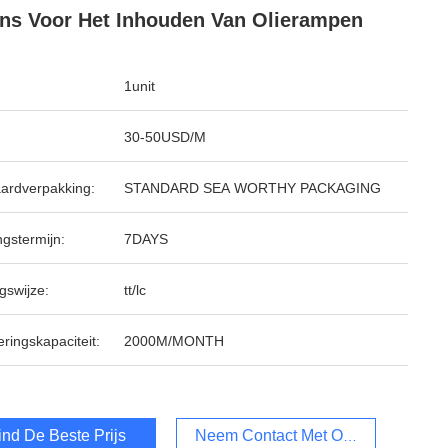
ns Voor Het Inhouden Van Olierampen
1unit
30-50USD/M
ardverpakking:
STANDARD SEA WORTHY PACKAGING
ngstermijn:
7DAYS
gswijze:
tt/lc
ringskapaciteit:
2000M/MONTH
ind De Beste Prijs
Neem Contact Met Ons Op