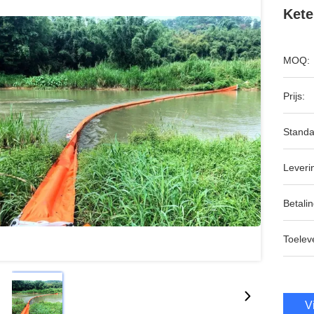
Kete
MOQ:
Prijs:
Standa
Leveri
Betalin
Toeleve
V