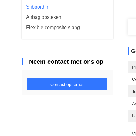
Slibgordijn
Airbag opsteken
Flexible composite slang
G
Neem contact met ons op
Pl
Ce
Contact opnemen
T
An
L
V