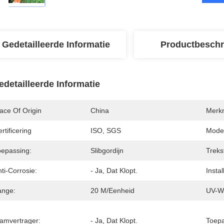
Gedetailleerde Informatie
Productbeschr
edetailleerde Informatie
ace Of Origin
China
Merk
rtificering
ISO, SGS
Mode
oepassing:
Slibgordijn
Treks
ti-Corrosie:
- Ja, Dat Klopt.
Insta
ange:
20 M/eenheid
UV-W
lamvertrager:
- Ja, Dat Klopt.
Toepa