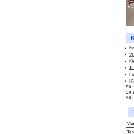
K
Na
Vl
Kl
Te
In
UV
Silt
Silt
Silt
Vla
Tem