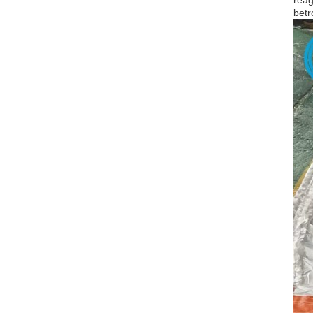
reag
betr