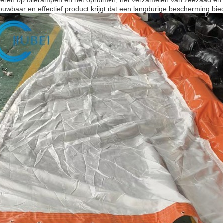
eren op olierampen en het opruimen, het verzamelen van zeezaad en 
ouwbaar en effectief product krijgt dat een langdurige bescherming bi