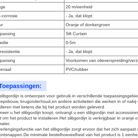
nge
20 m/eenheid
i-corrosie
- Ja, dat klopt.
ur
Oranje of donkergroen
passing
Silt Curtain
edte
0-5m
resistentie
- Ja, dat klopt.
passing
Voorkomen van olieverspreiding/ver
eriaal
PVC/rubber
Toepassingen:
slibgordijn is ontworpen voor gebruik in verschillende toepassingsge
epsbouw, brugonderhoud,en andere activiteiten die werken in of nabij 
alleren met ketens die bij het product worden geleverd.
eer u het slibgordijn koopt, ontvangt u een slibgordijn met accessoir
t om het product te installeren.Het slibgordijn is verkrijgbaar in oranj
water.
erlengingsfunctie van het slibgordijn zorgt ervoor dat het zich aanpa
 ontsnappen.De minimale bestelhoeveelheid van het product is 1 eenhe