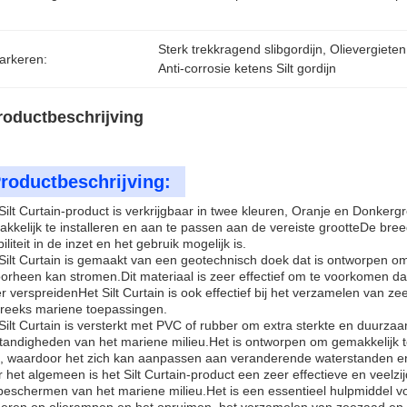
Sterk trekkragend slibgordijn
, 
Olievergieten
arkeren:
Anti-corrosie ketens Silt gordijn
roductbeschrijving
roductbeschrijving:
Silt Curtain-product is verkrijgbaar in twee kleuren, Oranje en Donker
kkelijk te installeren en aan te passen aan de vereiste grootteDe breed
ibiliteit in de inzet en het gebruik mogelijk is.
Silt Curtain is gemaakt van een geotechnisch doek dat is ontworpen om
orheen kan stromen.Dit materiaal is zeer effectief om te voorkomen dat
r verspreidenHet Silt Curtain is ook effectief bij het verzamelen van z
reeks mariene toepassingen.
Silt Curtain is versterkt met PVC of rubber om extra sterkte en duurza
andigheden van het mariene milieu.Het is ontworpen om gemakkelijk te 
 waardoor het zich kan aanpassen aan veranderende waterstanden e
 het algemeen is het Silt Curtain-product een zeer effectieve en veelz
beschermen van het mariene milieu.Het is een essentieel hulpmiddel vo