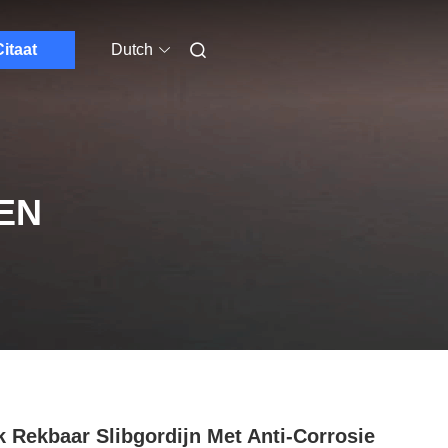
itaat
Dutch
EN
k Rekbaar Slibgordijn Met Anti-Corrosie