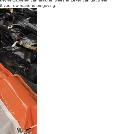
het verzamelen van afval.en wees er zeker van dat u een
edt voor uw mariene omgeving.