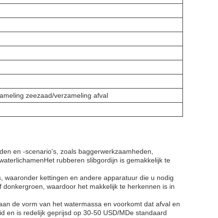
zameling zeezaad/verzameling afval
bieden en -scenario's, zoals baggerwerkzaamheden,
waterlichamenHet rubberen slibgordijn is gemakkelijk te
es, waaronder kettingen en andere apparatuur die u nodig
e of donkergroen, waardoor het makkelijk te herkennen is in
st aan de vorm van het watermassa en voorkomt dat afval en
id en is redelijk geprijsd op 30-50 USD/MDe standaard