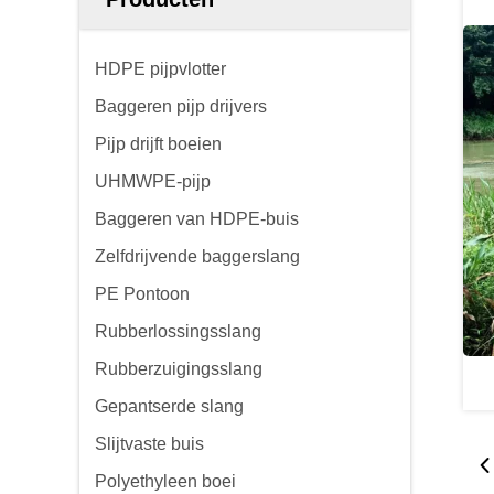
HDPE pijpvlotter
Baggeren pijp drijvers
Pijp drijft boeien
UHMWPE-pijp
Baggeren van HDPE-buis
Zelfdrijvende baggerslang
PE Pontoon
Rubberlossingsslang
Rubberzuigingsslang
Gepantserde slang
Slijtvaste buis
Polyethyleen boei