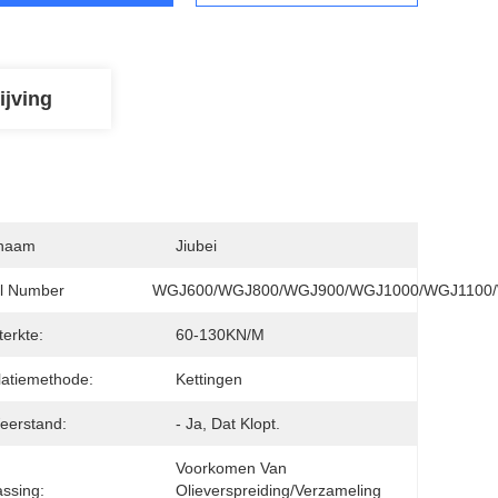
ijving
naam
Jiubei
l Number
WGJ600/WGJ800/WGJ900/WGJ1000/WGJ1100
terkte:
60-130KN/m
llatiemethode:
Kettingen
eerstand:
- Ja, Dat Klopt.
Voorkomen Van 
ssing:
Olieverspreiding/verzameling 