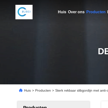
Huis
Over ons
Producten
D
Huis
>
Producten
>
Sterk rekbaar slibgordijn met anti
Producten