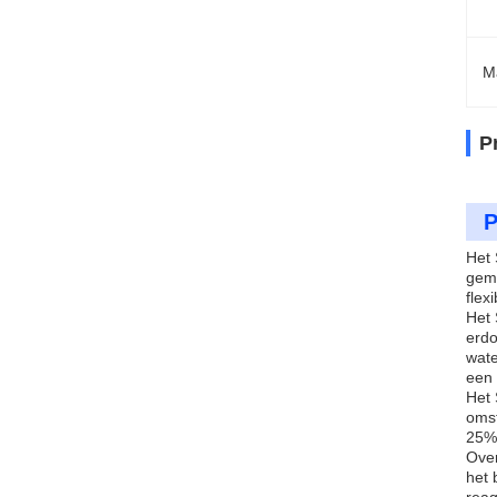
M
P
P
Het 
gema
flex
Het 
erdo
wate
een 
Het 
omst
25%,
Over
het 