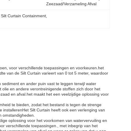
Zeezaad/verzameling Afval
 Silt Curtain Containment
, 
groen, voor verschillende toepassingen en voorkeuren.het
te van de Silt Curtain varieert van 0 tot 5 meter, waardoor
 sediment en ander puin vast te leggen terwijl water
 olie en andere verontreinigende stoffen zich door het
eezaad en afval.het maakt het een veelzijdige oplossing voor
amheid te bieden, zodat het bestand is tegen de strenge
installerenHet Silt Curtain heeft ook een verlenging van
n omstandigheden.
ijdige oplossing voor het voorkomen van watervervuiling en
or verschillende toepassingen., met inbegrip van het