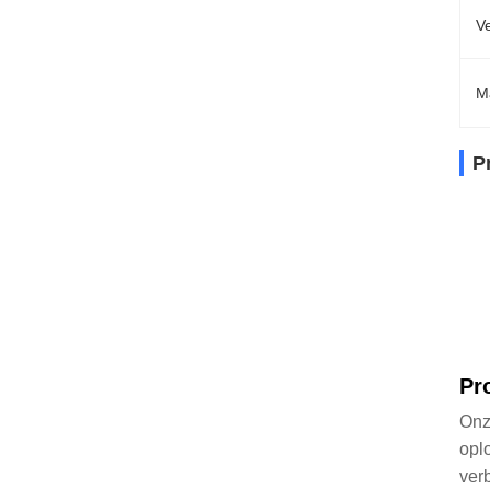
Ve
M
P
Pr
Onz
opl
ver