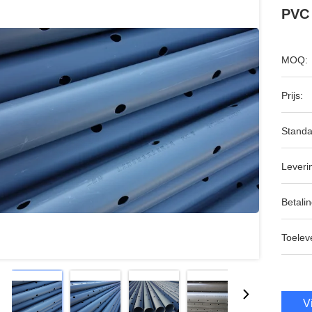
PVC 
MOQ:
Prijs:
Standa
Leveri
Betalin
Toeleve
V