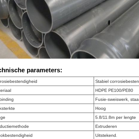
chnische parameters:
rosiebestendigheid
Stabiel corrosiebesten
eriaal
HDPE PE100/PE80
binding
Fusie-sweiswerk, staa
ksterkte
Hoog
nge
5.8/11.8m per lengte
ductiemethode
Extruderen
okbestendigheid
Uitstekend.