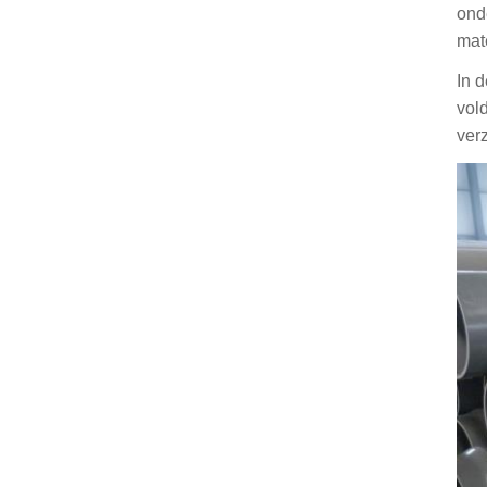
ond
mat
In 
vol
ver