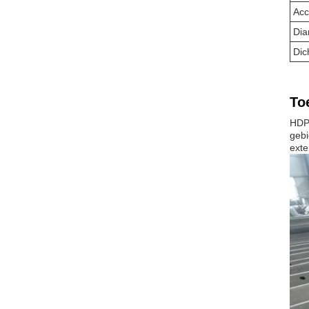
Acc
Dia
Dic
To
HDPE
gebi
exte