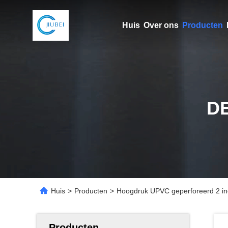
Huis
Over ons
Producten
D
Huis
>
Producten
>
Hoogdruk UPVC geperforeerd 2 inch
Producten