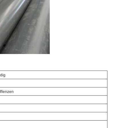
dig
lflenzen