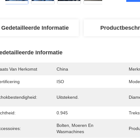
Gedetailleerde Informatie
Productbeschr
edetailleerde Informatie
laats Van Herkomst
China
Merk
rtificering
ISO
Mode
chokbestendigheid:
Uitstekend.
Diame
chtheid:
0.945
Treks
Bolten, Moeren En 
ccessoires:
Produ
Wasmachines