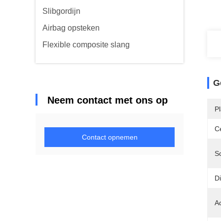
Slibgordijn
Airbag opsteken
Flexible composite slang
G
Neem contact met ons op
P
Ce
Contact opnemen
S
Di
A