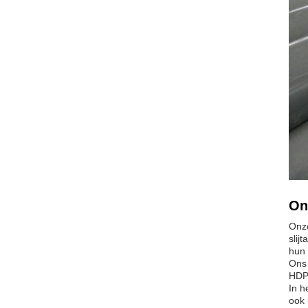
On
Onze
slij
hun 
Ons 
HDPE
In h
ook 