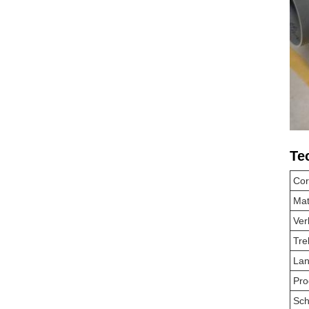
Te
Cor
Mat
Ver
Tre
La
Pro
Sch