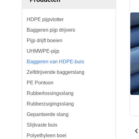
HDPE pijpvlotter
Baggeren pijp drijvers
Pijp drijft boeien
UHMWPE-pijp
Baggeren van HDPE-buis
Zelfdrijvende baggerslang
PE Pontoon
Rubberlossingsslang
Rubberzuigingsslang
Gepantserde slang
Slijtvaste buis
Polyethyleen boei