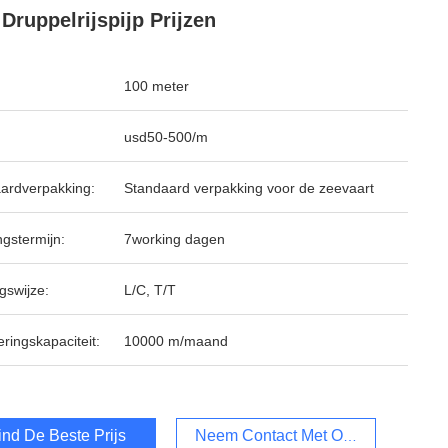
Druppelrijspijp Prijzen
100 meter
usd50-500/m
ardverpakking:
Standaard verpakking voor de zeevaart
ngstermijn:
7working dagen
gswijze:
L/C, T/T
ringskapaciteit:
10000 m/maand
ind De Beste Prijs
Neem Contact Met Ons Op