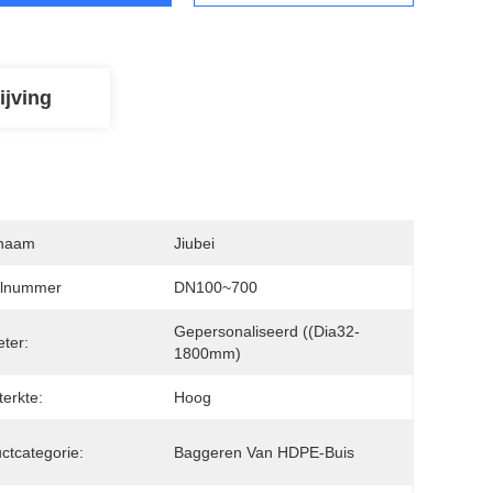
ijving
naam
Jiubei
lnummer
DN100~700
Gepersonaliseerd ((Dia32-
ter:
1800mm)
terkte:
Hoog
ctcategorie:
Baggeren Van HDPE-Buis