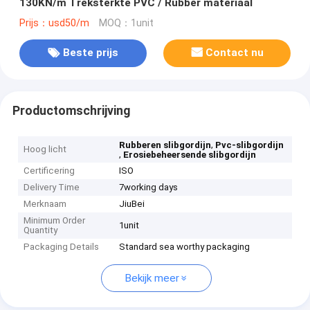
130KN/m Treksterkte PVC / Rubber materiaal
Prijs：usd50/m
MOQ：1unit
Beste prijs
Contact nu
Productomschrijving
,
Rubberen slibgordijn
Pvc-slibgordijn
Hoog licht
,
Erosiebeheersende slibgordijn
Certificering
ISO
Delivery Time
7working days
Merknaam
JiuBei
Minimum Order
1unit
Quantity
Packaging Details
Standard sea worthy packaging
Bekijk meer