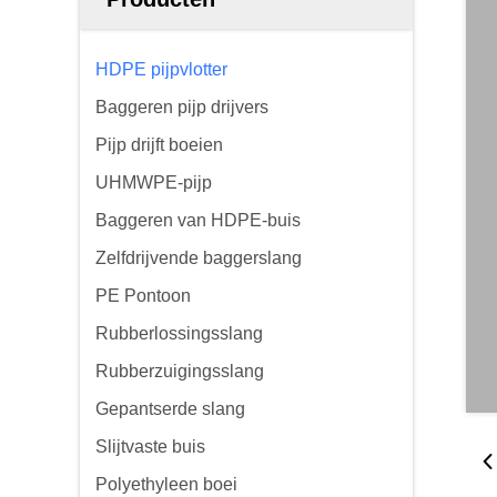
HDPE pijpvlotter
Baggeren pijp drijvers
Pijp drijft boeien
UHMWPE-pijp
Baggeren van HDPE-buis
Zelfdrijvende baggerslang
PE Pontoon
Rubberlossingsslang
Rubberzuigingsslang
Gepantserde slang
Slijtvaste buis
Polyethyleen boei