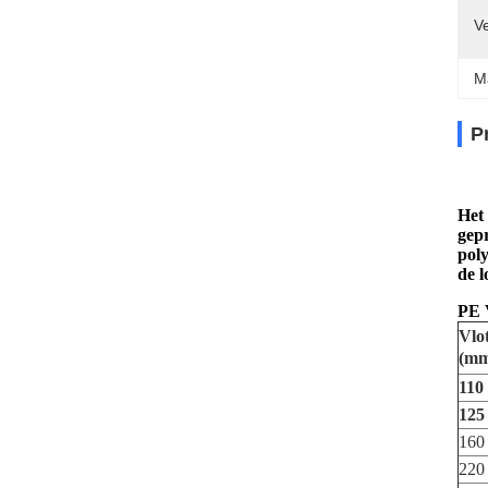
Ve
M
P
Het 
gep
poly
de l
PE 
Vlot
(mm
110
125
160
220