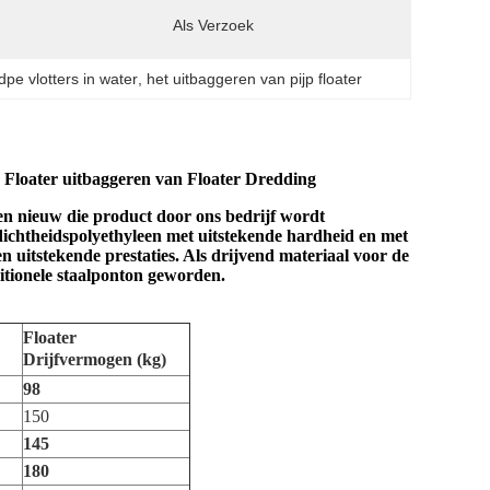
:
Als Verzoek
dpe vlotters in water
, 
het uitbaggeren van pijp floater
 Floater uitbaggeren van Floater Dredding
een nieuw die product door ons bedrijf wordt
ichtheidspolyethyleen met uitstekende hardheid en met
 uitstekende prestaties. Als drijvend materiaal voor de
ditionele staalponton geworden.
Floater
Drijfvermogen (kg)
98
150
145
180