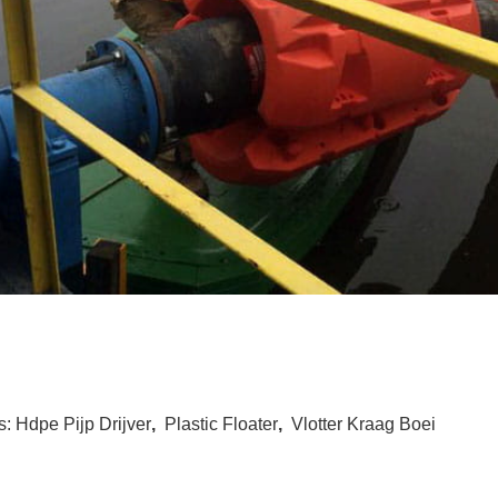
s:
Hdpe Pijp Drijver
,
Plastic Floater
,
Vlotter Kraag Boei