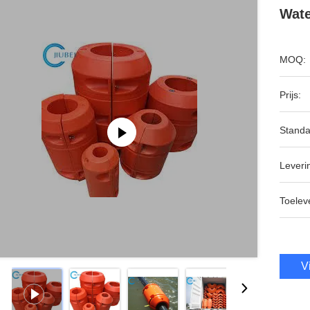
Wate
MOQ:
Prijs:
Standa
Leveri
Toeleve
V