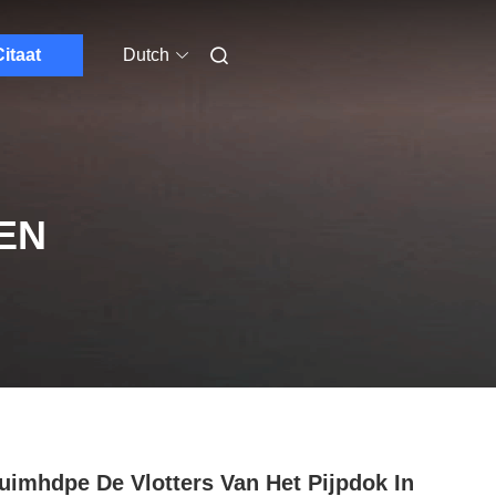
itaat
Dutch
EN
uimhdpe De Vlotters Van Het Pijpdok In