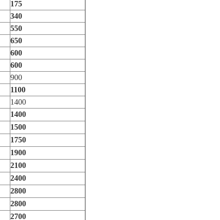
175
340
550
650
600
600
900
1100
1400
1400
1500
1750
1900
2100
2400
2800
2800
2700