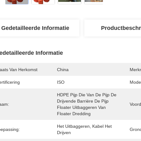
Gedetailleerde Informatie
Productbeschr
edetailleerde Informatie
laats Van Herkomst
China
Merk
rtificering
ISO
Mode
HDPE Pijp Die Van De Pijp De 
Drijvende Barrière De Pijp 
aam:
Voord
Floater Uitbaggeren Van 
Floater Dredding
Het Uitbaggeren, Kabel Het 
oepassing:
Grond
Drijven