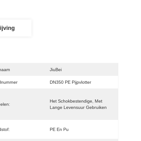
ijving
naam
JiuBei
lnummer
DN350 PE Pijpvlotter
Het Schokbestendige, Met 
elen:
Lange Levensuur Gebruiken
stof:
PE En Pu