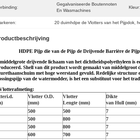
Gegalvaniseerde Boutennoten 
rbinding:
Kleur
En Wasmachines
arkeren:
20 duimhdpe de Vlotters van het Pijpdok
, 
h
roductbeschrijving
HDPE Pijp die van de Pijp de Drijvende Barrière de Pijp
middelgrote drijvende lichaam van het dichtheidspolyethyleen is 
roduceerd. Shell van dit product wordt gemaakt van middelgroot d
urethaanschuim met hoge weerstand gevuld. Redelijke structuur en
ossingspijp van de watermodder, is het een substituut voor het tra
Vlotterafmeting:
teri.d.
Vlotter O.D.
Vlotter
Dikte
)
(mm)
Lengte (mm)
van Hull (mm)
500
500
7
500
800
7
500
800
7
600
700
7