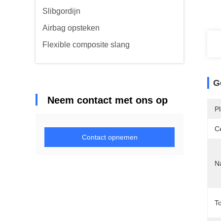
Slibgordijn
Airbag opsteken
Flexible composite slang
G
Neem contact met ons op
P
Ce
Contact opnemen
N
T