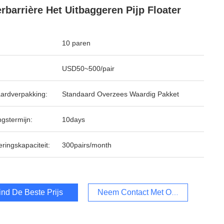
rbarrière Het Uitbaggeren Pijp Floater
10 paren
USD50~500/pair
ardverpakking:
Standaard Overzees Waardig Pakket
ngstermijn:
10days
ringskapaciteit:
300pairs/month
ind De Beste Prijs
Neem Contact Met Ons Op