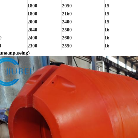
1800
2050
15
1800
2160
15
2000
2400
15
2040
2500
16
0
2400
2600
16
0
2300
2550
16
eunaanpassing)