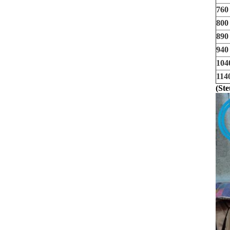
760
800
890
940
104
114
(St