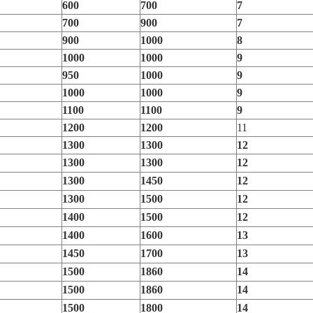
600
700
7
700
900
7
900
1000
8
1000
1000
9
950
1000
9
1000
1000
9
1100
1100
9
1200
1200
11
1300
1300
12
1300
1300
12
1300
1450
12
1300
1500
12
1400
1500
12
1400
1600
13
1450
1700
13
1500
1860
14
1500
1860
14
1500
1800
14