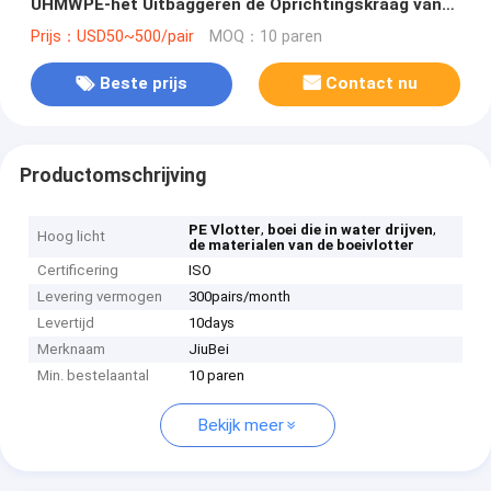
UHMWPE-het Uitbaggeren de Oprichtingskraag van
de Pijpleidingsslang
Prijs：USD50~500/pair
MOQ：10 paren
Beste prijs
Contact nu
Productomschrijving
,
,
PE Vlotter
boei die in water drijven
Hoog licht
de materialen van de boeivlotter
Certificering
ISO
Levering vermogen
300pairs/month
Levertijd
10days
Merknaam
JiuBei
Min. bestelaantal
10 paren
Bekijk meer