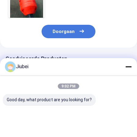
Uitbaggeren de Oprichtingskraag
van de Pijpleidingsslang
Doorgaan
Geadviseerde Producten
Jiubei
9:02 PM
Good day, what product are you looking for?
Makkelijke installatie
UV-bestendige PE-
Drijfvermogen 
Op maat gemaakte
buis drijft boeien in
800 kg Op maa
buizen en buizen met
verschillende maten
gemaakte buiz
laag onderhoud en
op lange termijn
lange levensdu
lange levensduur