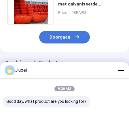
met galvaniseerde
staalinstallatie en UV-
Price： 10PAIRS
bestandheid
Doorgaan
Geadviseerde Producten
Jiubei
9:26 AM
Good day, what product are you looking for?
Premium HDPE-
HDPE-buisvlotter:
HDPE-buisvlot
buisvlotter-dredger
hoogdrijfvermogen
gestabiliseerd
met een hoge
modulair
hoogdrijfverm