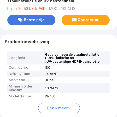
staalinstallatie en UV-bestandheid
Prijs：20-50 USD/PAIR
MOQ：10PAIRS
Beste prijs
Contact nu
Productomschrijving
Gegalvaniseerde staalinstallatie
Hoog licht
HDPE-buisvlotter
,
UV-bestendige HDPE-buisvlotter
Certificering
ISO
Delivery Time
14DAYS
Merknaam
Jiubei
Minimum Order
10PAIRS
Quantity
Model Number
DN400
Bekijk meer